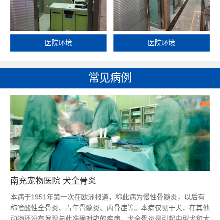
医院环境
医院环境
常见病例
南充宠物医院 犬全骨炎
本病于1951年第一次在欧洲报道，称此病为慢性骨髓炎，以后有
称嗜酸性全骨炎、青年骨髓炎、内骨症等。本病仅见于犬，在其他
动物还没有发现与此准确对应的疾病，犬全骨炎是引起中型犬和大