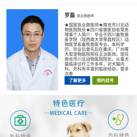
罗磊
执业兽医师
★国家执业兽医师★南充市川北动
物医院院长★四川省兽医协会常务
理事个人简介：毕业于四川畜牧兽
医学院（现西南大学荣昌校区）动
物医学系畜牧兽医专业，本科学
历，毕业后曾先后在重庆、广州等
大型宠物医院担任主治医师。现任
南充市川北动物医院院长，从事犬
猫临床诊疗工作多年，对犬猫内
科、外科有丰富的临床经验，曾多
次参
了解更多
预约挂号