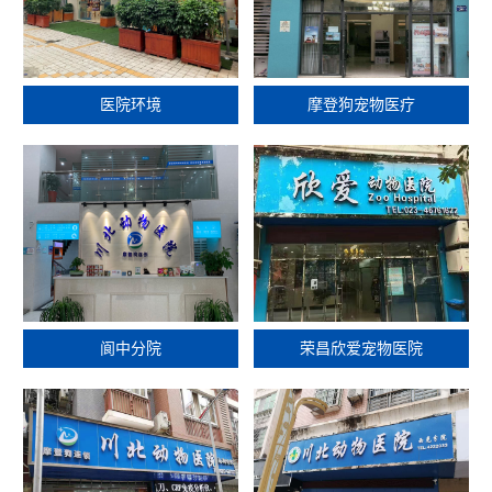
医院环境
摩登狗宠物医疗
阆中分院
荣昌欣爱宠物医院