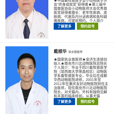
★中国畜牧兽医学会小动物医学分
会“终身成就奖”获得者★第三届中
国兽医协会小动物医师大会优秀兽
医奖获得者擅长：老年性疾病、皮
肤病、代谢及内分泌疾病和各科疑
难疾病，可提前预约。个人简介
了解更多
预约挂号
戴顺华
执业兽医师
★国家执业兽医师★宠济生连锁创
始人★南充市川北动物医院总院长
个人简介：毕业于四川畜牧兽医学
院（现西南大学荣昌校区）动物医
学系畜牧兽医专业，毕业后在成都
华西动物医院进修，2001年至
2011年在重庆友好动物医院担任主
治医师，现任南充市川北动物医院
院长，对犬猫内、外科有独特见解
和丰富的临床经验。从事犬猫
了解更多
预约挂号