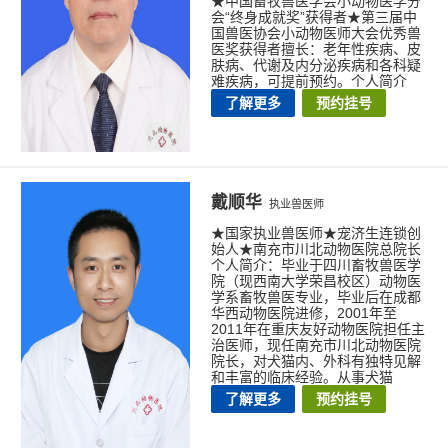
★中国畜牧兽医学会小动物医学分
会“终身成就奖”获得者★第三届中
国兽医协会小动物医师大会优秀兽
医奖获得者擅长：老年性疾病、皮
肤病、代谢及内分泌疾病和各科疑
难疾病，可提前预约。个人简介
了解更多
预约挂号
戴顺华
执业兽医师
★国家执业兽医师★宠济生连锁创
始人★南充市川北动物医院总院长
个人简介：毕业于四川畜牧兽医学
院（现西南大学荣昌校区）动物医
学系畜牧兽医专业，毕业后在成都
华西动物医院进修，2001年至
2011年在重庆友好动物医院担任主
治医师，现任南充市川北动物医院
院长，对犬猫内、外科有独特见解
和丰富的临床经验。从事犬猫
了解更多
预约挂号