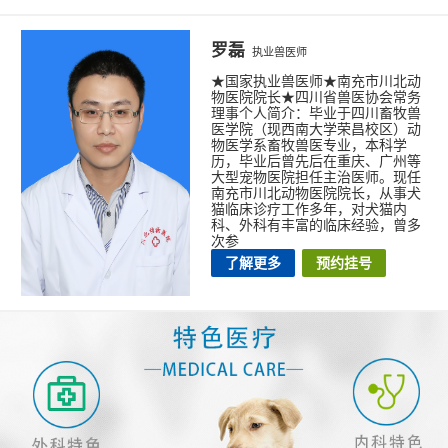
罗磊
执业兽医师
★国家执业兽医师★南充市川北动
物医院院长★四川省兽医协会常务
理事个人简介：毕业于四川畜牧兽
医学院（现西南大学荣昌校区）动
物医学系畜牧兽医专业，本科学
历，毕业后曾先后在重庆、广州等
大型宠物医院担任主治医师。现任
南充市川北动物医院院长，从事犬
猫临床诊疗工作多年，对犬猫内
科、外科有丰富的临床经验，曾多
次参
了解更多
预约挂号