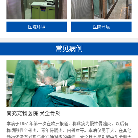
医院环境
医院环境
常见病例
南充宠物医院 犬全骨炎
本病于1951年第一次在欧洲报道，称此病为慢性骨髓炎，以后有
称嗜酸性全骨炎、青年骨髓炎、内骨症等。本病仅见于犬，在其他
动物还没有发现与此准确对应的疾病，犬全骨炎是引起中型犬和大