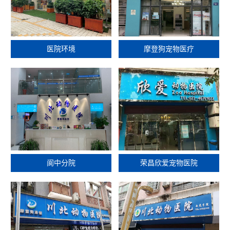
医院环境
摩登狗宠物医疗
阆中分院
荣昌欣爱宠物医院