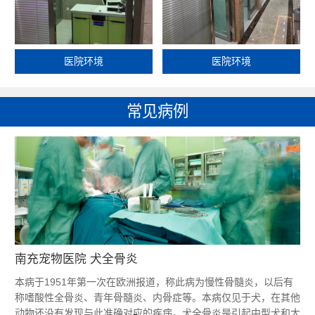
医院环境
医院环境
常见病例
南充宠物医院 犬全骨炎
本病于1951年第一次在欧洲报道，称此病为慢性骨髓炎，以后有
称嗜酸性全骨炎、青年骨髓炎、内骨症等。本病仅见于犬，在其他
动物还没有发现与此准确对应的疾病，犬全骨炎是引起中型犬和大