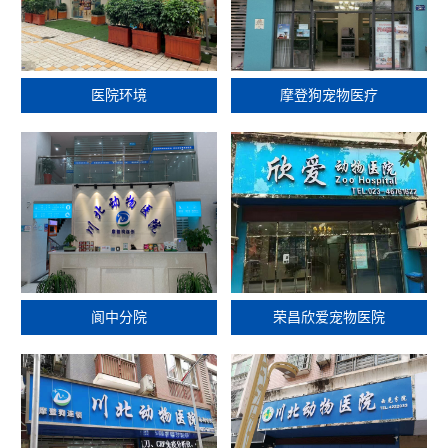
医院环境
摩登狗宠物医疗
阆中分院
荣昌欣爱宠物医院