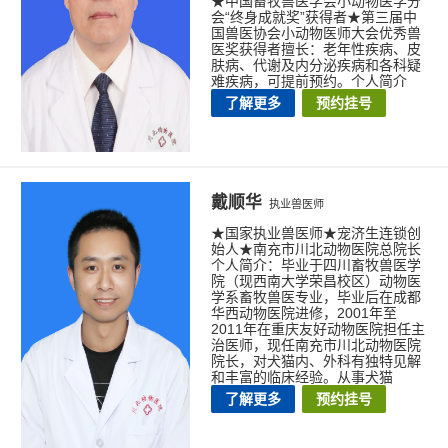
★中国畜牧兽医学会小动物医学分
会“终身成就奖”获得者★第三届中
国兽医协会小动物医师大会优秀兽
医奖获得者擅长：老年性疾病、皮
肤病、代谢及内分泌疾病和各科疑
难疾病，可提前预约。个人简介
了解更多
预约挂号
戴顺华
执业兽医师
★国家执业兽医师★宠济生连锁创
始人★南充市川北动物医院总院长
个人简介：毕业于四川畜牧兽医学
院（现西南大学荣昌校区）动物医
学系畜牧兽医专业，毕业后在成都
华西动物医院进修，2001年至
2011年在重庆友好动物医院担任主
治医师，现任南充市川北动物医院
院长，对犬猫内、外科有独特见解
和丰富的临床经验。从事犬猫
了解更多
预约挂号