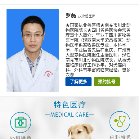
罗磊
执业兽医师
★国家执业兽医师★南充市川北动
物医院院长★四川省兽医协会常务
理事个人简介：毕业于四川畜牧兽
医学院（现西南大学荣昌校区）动
物医学系畜牧兽医专业，本科学
历，毕业后曾先后在重庆、广州等
大型宠物医院担任主治医师。现任
南充市川北动物医院院长，从事犬
猫临床诊疗工作多年，对犬猫内
科、外科有丰富的临床经验，曾多
次参
了解更多
预约挂号