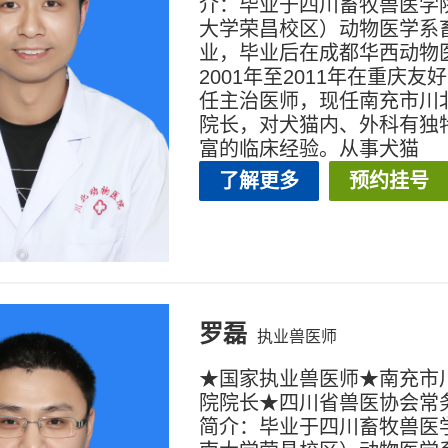
介：毕业于四川畜牧兽医学
大学荣昌校区）动物医学系
业，毕业后在成都华西动物
2001年至2011年在重庆友
任主治医师，现任南充市川
院长，对犬猫内、外科有独
富的临床经验。从事犬猫
了解更多
预约挂号
罗磊
执业兽医师
★国家执业兽医师★南充市
院院长★四川省兽医协会常
简介：毕业于四川畜牧兽医