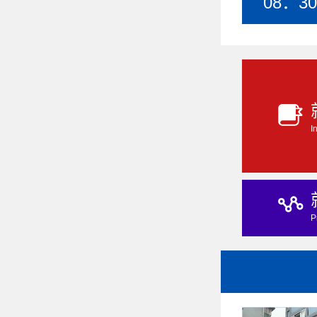
08：30
I
P