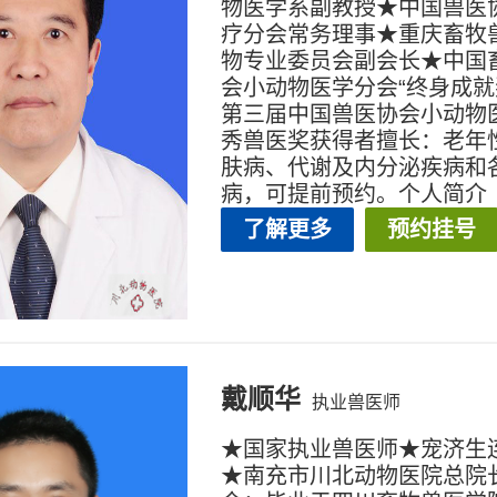
物医学系副教授★中国兽医
疗分会常务理事★重庆畜牧
物专业委员会副会长★中国
会小动物医学分会“终身成就
第三届中国兽医协会小动物
秀兽医奖获得者擅长：老年
肤病、代谢及内分泌疾病和
病，可提前预约。个人简介
了解更多
预约挂号
戴顺华
执业兽医师
★国家执业兽医师★宠济生
★南充市川北动物医院总院