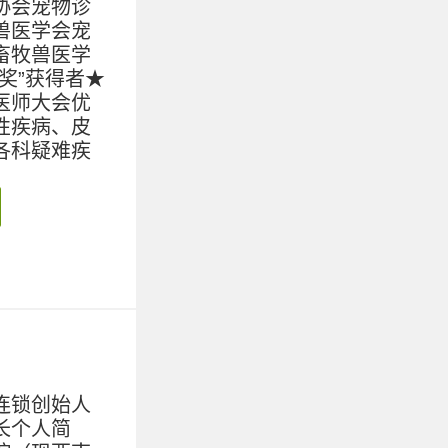
协会宠物诊
兽医学会宠
畜牧兽医学
奖”获得者★
医师大会优
性疾病、皮
各科疑难疾
连锁创始人
长个人简