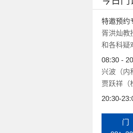
今日门
特邀预约
胥洪灿教
和各科疑
08:30 - 2
兴波（内
贾跃祥（
20:30-23:
门