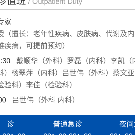
诊值班
/ Outpatient Duty
专家
授（擅长：老年性疾病、皮肤病、代谢及内
难疾病，可提前预约）
0:30
戴顺华（外科）罗磊（内科）李凯（
科）杨翠萍（内科）吕世伟（外科）蔡文亚
检验科）李佳（检验科）
00
吕世伟（外科 内科）
 诊
普通急诊
夜间