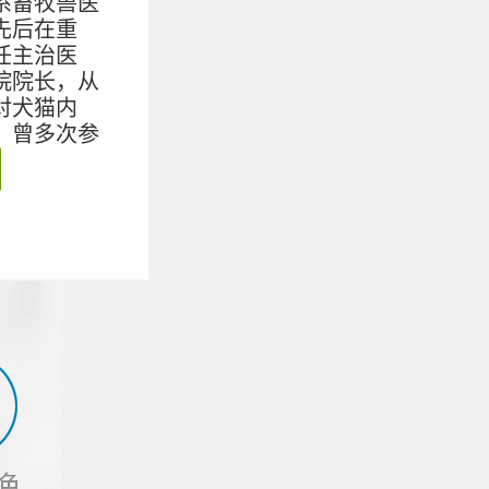
系畜牧兽医
先后在重
任主治医
院院长，从
对犬猫内
，曾多次参